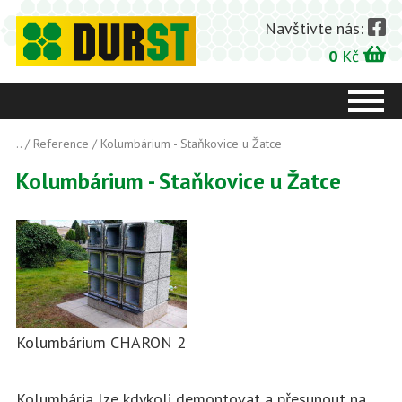
Navštivte nás:
0
Kč
..
/
Reference
/ Kolumbárium - Staňkovice u Žatce
Kolumbárium - Staňkovice u Žatce
Kolumbárium CHARON 2
Kolumbária lze kdykoli demontovat a přesunout na