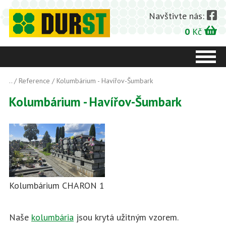
Navštivte nás:
0
Kč
..
/
Reference
/ Kolumbárium - Havířov-Šumbark
Kolumbárium - Havířov-Šumbark
Kolumbárium CHARON 1
Naše
kolumbária
jsou krytá užitným vzorem.