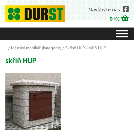
Navštivte nás:
0
Kč
..
/
Městský mobiliář (kategorie)
/
Skříně HUP
/ skříň HUP
skříň HUP