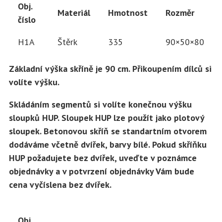
Obj.
Materiál
Hmotnost
Rozměr
číslo
H1A
Štěrk
335
90×50×80
Základní výška skříně je 90 cm. Přikoupením dílců si
volíte výšku.
Skládáním segmentů si volíte konečnou výšku
sloupků HUP. Sloupek HUP lze použít jako plotový
sloupek. Betonovou skříň se standartním otvorem
dodáváme včetně dvířek, barvy bílé. Pokud skříňku
HUP požadujete bez dvířek, uveďte v poznámce
objednávky a v potvrzení objednávky Vám bude
cena vyčíslena bez dvířek.
Obj.