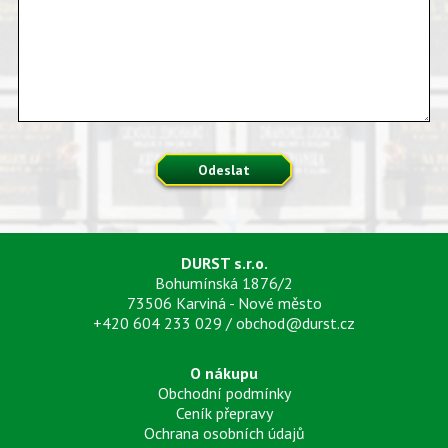
Odeslat
DURST s.r.o.
Bohumínská 1876/2
73506 Karviná - Nové město
+420 604 233 029
/
obchod@durst.cz
O nákupu
Obchodní podmínky
Ceník přepravy
Ochrana osobních údajů