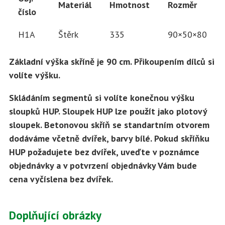
Materiál
Hmotnost
Rozměr
číslo
H1A
Štěrk
335
90×50×80
Základní výška skříně je 90 cm. Přikoupením dílců si
volíte výšku.
Skládáním segmentů si volíte konečnou výšku
sloupků HUP. Sloupek HUP lze použít jako plotový
sloupek. Betonovou skříň se standartním otvorem
dodáváme včetně dvířek, barvy bílé. Pokud skříňku
HUP požadujete bez dvířek, uveďte v poznámce
objednávky a v potvrzení objednávky Vám bude
cena vyčíslena bez dvířek.
Doplňující obrázky