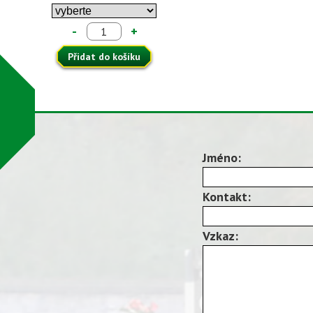
-
+
Přidat do košíku
Jméno:
Kontakt:
Vzkaz: