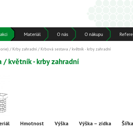
akci
Materiál
O nás
O nákupu
Refere
orie)
/
Krby zahradní
/ Krbová sestava / květník - krby zahradní
 / květník - krby zahradní
riál
Hmotnost
Výška
Výška – zídka
Šířk