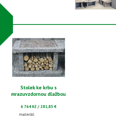
Stolek ke krbu s
mrazuvzdornou dlažbou
6 764 Kč
/
281,83 €
materiál: