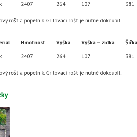
k
2407
264
107
381
nový rošt a popelník. Grilovací rošt je nutné dokoupit.
riál
Hmotnost
Výška
Výška – zídka
Šířk
k
2407
264
107
381
nový rošt a popelník. Grilovací rošt je nutné dokoupit.
zky