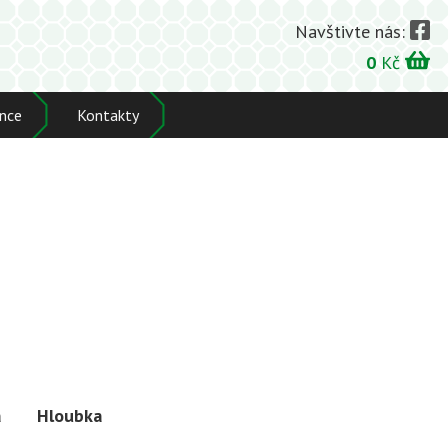
Navštivte nás:
0
Kč
nce
Kontakty
a
Hloubka