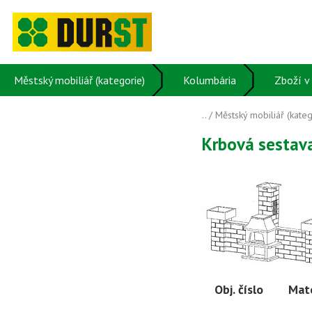
Městský mobiliář (kategorie)
Kolumbária
Zboží v 
..
/
Městský mobiliář (kateg
Krbová sestava
Obj. číslo
Mate