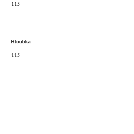
115
a
Hloubka
115