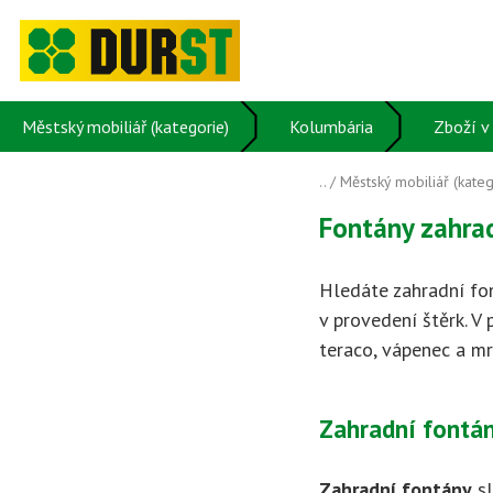
Městský mobiliář (kategorie)
Kolumbária
Zboží v 
..
/
Městský mobiliář (kateg
Fontány zahra
Hledáte zahradní fo
v provedení štěrk. V
teraco, vápenec a m
Zahradní fontán
Zahradní fontány
sl