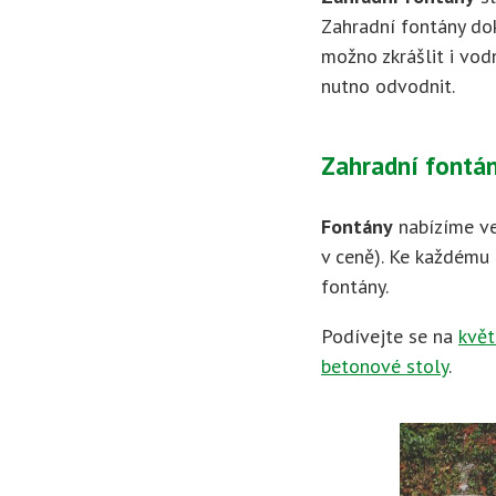
Zahradní fontány doká
možno zkrášlit i vod
nutno odvodnit.
Zahradní fontán
Fontány
nabízíme ve
v ceně). Ke každému 
fontány.
Podívejte se na
květ
betonové stoly
.