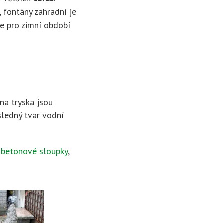
, fontány zahradní je
je pro zimní období
na tryska jsou
sledný tvar vodní
,
betonové sloupky
,