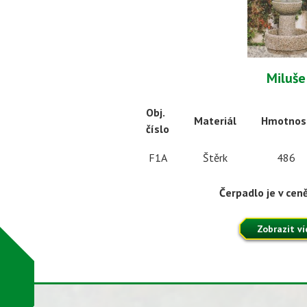
Miluše
Obj.
Materiál
Hmotnos
číslo
F1A
Štěrk
486
Čerpadlo je v cen
Zobrazit ví