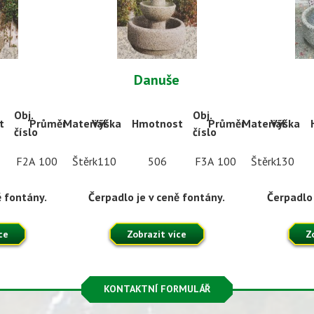
Danuše
Obj.
Obj.
t
Průměr
Materiál
Výška
Hmotnost
Průměr
Materiál
Výška
číslo
číslo
F2A
100
Štěrk
110
506
F3A
100
Štěrk
130
ě fontány.
Čerpadlo je v ceně fontány.
Čerpadlo 
ce
Zobrazit více
Z
KONTAKTNÍ FORMULÁŘ