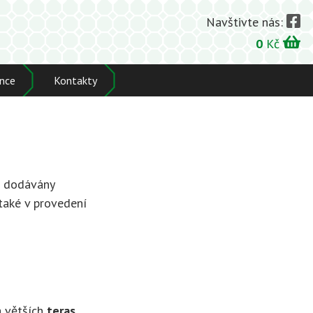
Navštivte nás:
0
Kč
nce
Kontakty
ě dodávány
také v provedení
 větších
teras
.