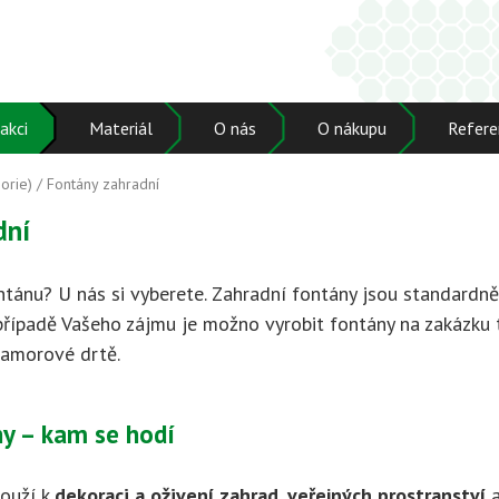
akci
Materiál
O nás
O nákupu
Refere
orie)
/
Fontány zahradní
dní
ntánu? U nás si vyberete. Zahradní fontány jsou standardn
 případě Vašeho zájmu je možno vyrobit fontány na zakázku 
ramorové drtě.
y – kam se hodí
ouží k
dekoraci a oživení zahrad
,
veřejných prostranství
a