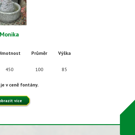
Monika
Hmotnost
Průměr
Výška
450
100
85
je v ceně fontány.
obrazit více