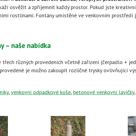
ží osvěžit a zpříjemnit každý prostor. Pokud jste kreativní
ními rostlinami. Fontány umístěné ve venkovním prostředí 
y – naše nabídka
 třech různých provedeních včetně zařízení (čerpadlo + jed
provedené je možno zakoupit rozličné trysky ovlivňující vý
níky
,
venkovní odpadkové koše
,
betonové venkovní lavičky