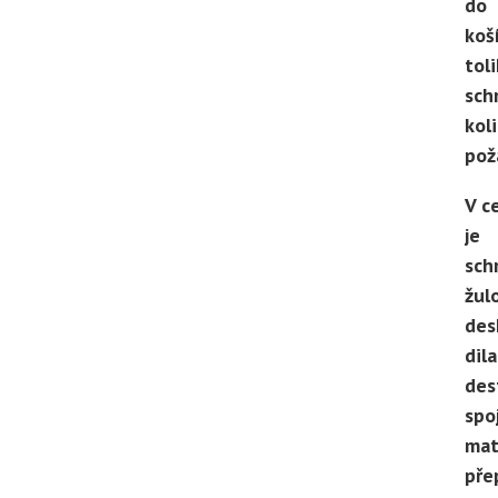
do
koš
toli
sch
koli
pož
V c
je
sch
žul
des
dil
des
spo
mat
pře