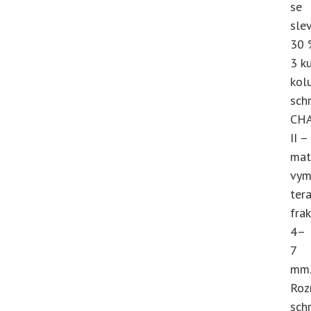
se
sle
30 
3 k
kol
sch
CH
II –
mat
vym
ter
fra
4–
7
mm.
Roz
sch