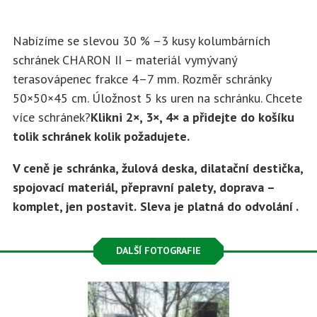
Nabízíme se slevou 30 % –3 kusy kolumbárních
schránek CHARON II – materiál vymývaný
terasovápenec frakce 4–7 mm. Rozměr schránky
50×50×45 cm. Úložnost 5 ks uren na schránku. Chcete
více schránek?
Klikni 2×, 3×, 4× a přidejte do košíku
tolik schránek kolik požadujete.
V ceně je schránka, žulová deska, dilatační destička,
spojovací materiál, přepravní palety, doprava –
komplet, jen postavit.
Sleva je platná do odvolání .
DALŠÍ FOTOGRAFIE