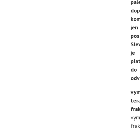
pal
dop
kom
jen
pos
Sle
je
pla
do
odv
vym
ter
fra
vym
fra