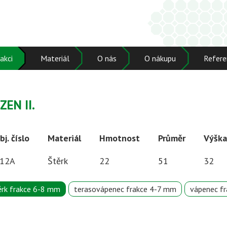
akci
Materiál
O nás
O nákupu
Refere
ZEN II.
bj. číslo
Materiál
Hmotnost
Průměr
Výška
12A
Štěrk
22
51
32
ěrk frakce 6-8 mm
terasovápenec frakce 4-7 mm
vápenec f