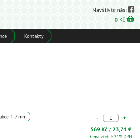
Navštivte nás:
0
Kč
nce
Kontakty
rakce 4-7 mm
-
+
569 Kč
/
23,71 €
Cena včetně 21% DPH