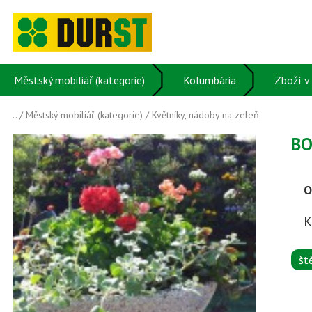
Městský mobiliář (kategorie)
Kolumbária
Zboží v 
..
/
Městský mobiliář (kategorie)
/
Květníky, nádoby na zeleň
BO
O
K
št